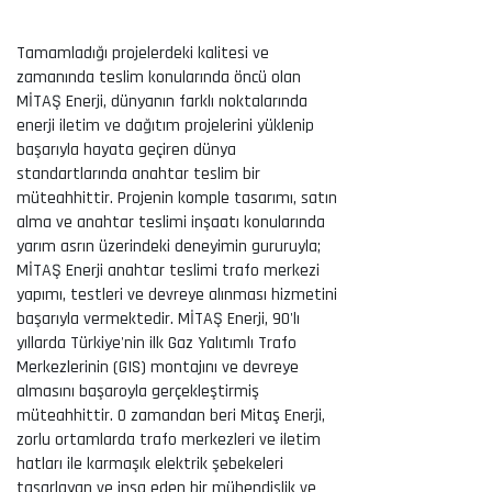
Tamamladığı projelerdeki kalitesi ve
zamanında teslim konularında öncü olan
MİTAŞ Enerji, dünyanın farklı noktalarında
enerji iletim ve dağıtım projelerini yüklenip
başarıyla hayata geçiren dünya
standartlarında anahtar teslim bir
müteahhittir. Projenin komple tasarımı, satın
alma ve anahtar teslimi inşaatı konularında
yarım asrın üzerindeki deneyimin gururuyla;
MİTAŞ Enerji anahtar teslimi trafo merkezi
yapımı, testleri ve devreye alınması hizmetini
başarıyla vermektedir. MİTAŞ Enerji, 90'lı
yıllarda Türkiye'nin ilk Gaz Yalıtımlı Trafo
Merkezlerinin (GIS) montajını ve devreye
almasını başaroyla gerçekleştirmiş
müteahhittir. O zamandan beri Mitaş Enerji,
zorlu ortamlarda trafo merkezleri ve iletim
hatları ile karmaşık elektrik şebekeleri
tasarlayan ve inşa eden bir mühendislik ve