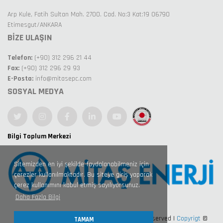
Arp Kule, Fatih Sultan Mah. 2700. Cad. No:3 Kat:19 06790
Etimesgut/ANKARA
BİZE ULAŞIN
Telefon:
(+90) 312 296 21 44
Fax:
(+90) 312 296 29 93
E-Posta:
info@mitasepc.com
SOSYAL MEDYA
Bilgi Toplum Merkezi
Sitemizden en iyi şekilde faydalanabilmeniz için
çerezler kullanılmaktadır. Bu siteye giriş yaparak
çerez kullanımını kabul etmiş sayılıyorsunuz.
Daha Fazla Bilgi
Design by Nexart 360° Kreatif
All Right Reserved |
Copyrigt
©
TAMAM