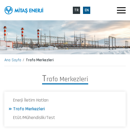
TR
EN
Ana Sayfa
Trafo Merkezleri
T
r
a
f
o
M
e
r
k
e
z
l
e
r
i
Enerji İletim Hatları
Trafo Merkezleri
Etüt/Mühendislik/Test