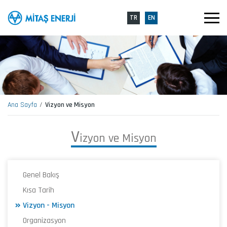
TR
EN
Ana Sayfa
Vizyon ve Misyon
V
i
z
y
o
n
v
e
M
i
s
y
o
n
Genel Bakış
Kısa Tarih
Vizyon - Misyon
Organizasyon