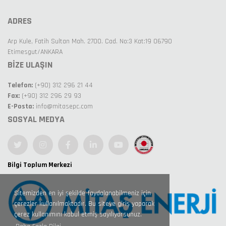
ADRES
Arp Kule, Fatih Sultan Mah. 2700. Cad. No:3 Kat:19 06790
Etimesgut/ANKARA
BİZE ULAŞIN
Telefon:
(+90) 312 296 21 44
Fax:
(+90) 312 296 29 93
E-Posta:
info@mitasepc.com
SOSYAL MEDYA
Bilgi Toplum Merkezi
Sitemizden en iyi şekilde faydalanabilmeniz için
çerezler kullanılmaktadır. Bu siteye giriş yaparak
çerez kullanımını kabul etmiş sayılıyorsunuz.