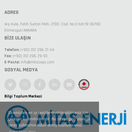
ADRES
Arp Kule, Fatih Sultan Mah. 2700. Cad. No:3 Kat:19 06790
Etimesgut/ANKARA
BİZE ULAŞIN
Telefon:
(+90) 312 296 21 44
Fax:
(+90) 312 296 29 93
E-Posta:
info@mitasepc.com
SOSYAL MEDYA
Bilgi Toplum Merkezi
Sitemizden en iyi şekilde faydalanabilmeniz için
çerezler kullanılmaktadır. Bu siteye giriş yaparak
çerez kullanımını kabul etmiş sayılıyorsunuz.