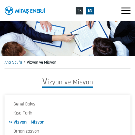
TR
EN
Ana Sayfa
Vizyon ve Misyon
V
i
z
y
o
n
v
e
M
i
s
y
o
n
Genel Bakış
Kısa Tarih
Vizyon - Misyon
Organizasyon